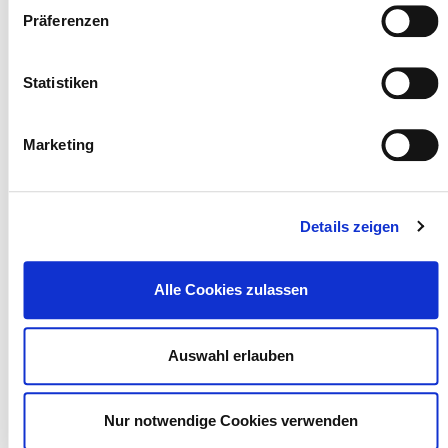
Präferenzen
Statistiken
Marketing
Landesverband Thüringen des Verkehrsgewerbes (LTV) e.V. •
In der Langen Else 2 • 99098 Erfurt
Telefon: 03 61 - 653 09 - 0 • Telefax: 03 61 - 653 09 - 15 •
Details zeigen
info@ltv-thueringen.de
E-Mail:
Alle Cookies zulassen
Auswahl erlauben
Nur notwendige Cookies verwenden