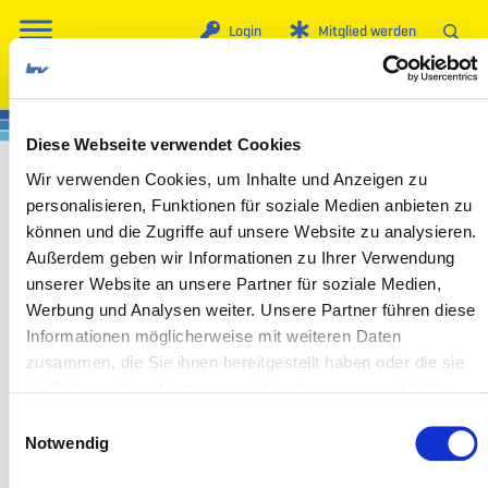
Login
Mitglied werden
Diese Webseite verwendet Cookies
Wir verwenden Cookies, um Inhalte und Anzeigen zu
Mitgliederversammlung der Fachvereinigung
personalisieren, Funktionen für soziale Medien anbieten zu
Personenverkehr Sachsen-Anhalt
können und die Zugriffe auf unsere Website zu analysieren.
Außerdem geben wir Informationen zu Ihrer Verwendung
26-02-11 Tagesordnung MV FV PV Sachsen-
unserer Website an unsere Partner für soziale Medien,
Anhalt
Werbung und Analysen weiter. Unsere Partner führen diese
Informationen möglicherweise mit weiteren Daten
nur für Mitglieder
zusammen, die Sie ihnen bereitgestellt haben oder die sie
im Rahmen Ihrer Nutzung der Dienste gesammelt haben.
Kartellrechtliche Verhaltensmaßstäbe
Einwilligungsauswahl
Notwendig
nur für Mitglieder