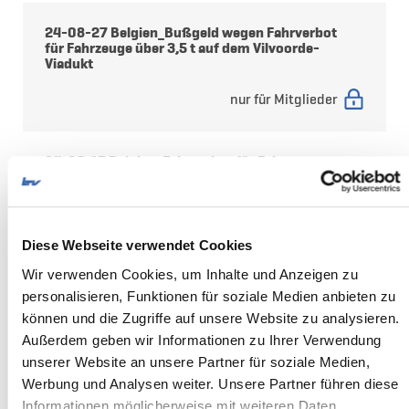
24-08-27 Belgien_Bußgeld wegen Fahrverbot
für Fahrzeuge über 3,5 t auf dem Vilvoorde-
Viadukt
nur für Mitglieder
24-06-15 Belgien_Fahrverbot für Fahrzeuge
über 3,5 t auf dem Vilvoorde-Viadukt
nur für Mitglieder
Diese Webseite verwendet Cookies
24-06-10 Belgien - Neue Mauttarife ab 1. Juli
Wir verwenden Cookies, um Inhalte und Anzeigen zu
2024
personalisieren, Funktionen für soziale Medien anbieten zu
können und die Zugriffe auf unsere Website zu analysieren.
nur für Mitglieder
Außerdem geben wir Informationen zu Ihrer Verwendung
unserer Website an unsere Partner für soziale Medien,
Werbung und Analysen weiter. Unsere Partner führen diese
24-03-04 Parcel Law- Neue Regelung in der
Paketdistribution
Informationen möglicherweise mit weiteren Daten