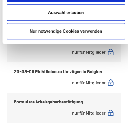
24-01-17 Hafen von Antwerpen-Brügge -
obligatorisches zertifiziertes Abholsystem
Auswahl erlauben
nur für Mitglieder
Nur notwendige Cookies verwenden
20-06-26 Änderung belgische Mauttarife
nur für Mitglieder
20-05-05 Richtlinien zu Umzügen in Belgien
nur für Mitglieder
Formulare Arbeitgeberbestätigung
nur für Mitglieder