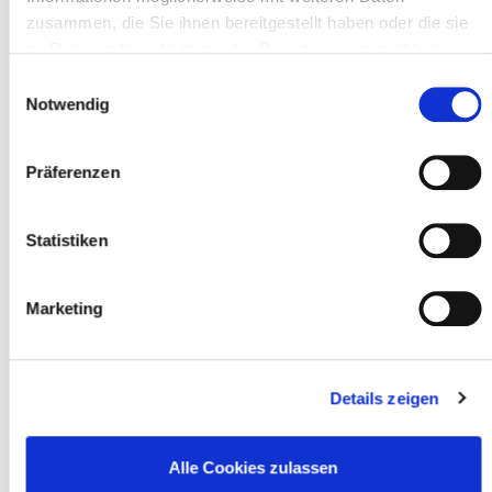
zusammen, die Sie ihnen bereitgestellt haben oder die sie
nur für Mitglieder
im Rahmen Ihrer Nutzung der Dienste gesammelt haben.
Einwilligungsauswahl
Notwendig
24-02-02 Notfalldienst für blockierte Lkw-
Fahrer eingerichtet
nur für Mitglieder
Präferenzen
Statistiken
24-02-02 Notfallplan für den Hafen von
Zeebrügge
nur für Mitglieder
Marketing
24-01-17 Update zu Hafen Antwerpen-Brügge
- obligatorisches zertifiziertes Abholsystem
Details zeigen
nur für Mitglieder
Alle Cookies zulassen