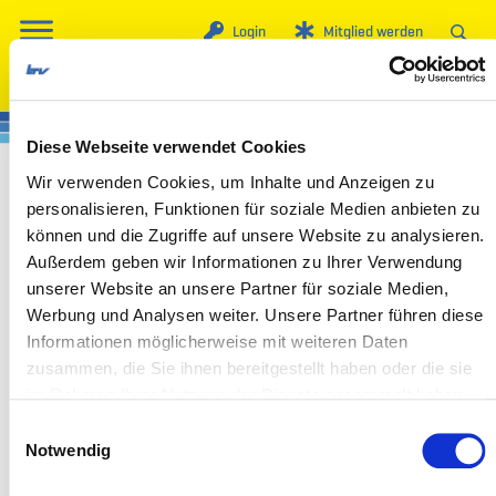
Login
Mitglied werden
Diese Webseite verwendet Cookies
Wir verwenden Cookies, um Inhalte und Anzeigen zu
Tschechien
personalisieren, Funktionen für soziale Medien anbieten zu
können und die Zugriffe auf unsere Website zu analysieren.
Außerdem geben wir Informationen zu Ihrer Verwendung
unserer Website an unsere Partner für soziale Medien,
Werbung und Analysen weiter. Unsere Partner führen diese
Informationen möglicherweise mit weiteren Daten
zusammen, die Sie ihnen bereitgestellt haben oder die sie
im Rahmen Ihrer Nutzung der Dienste gesammelt haben.
Landesverband Thüringen des Verkehrsgewerbes (LTV) e.V. •
Einwilligungsauswahl
In der Langen Else 2 • 99098 Erfurt
Notwendig
Telefon: 03 61 - 653 09 - 0 • Telefax: 03 61 - 653 09 - 15 •
info@ltv-thueringen.de
E-Mail: