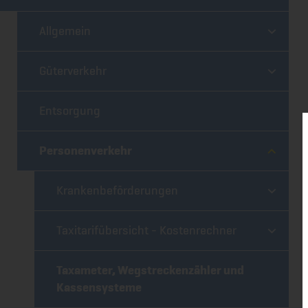
Allgemein
Güterverkehr
Entsorgung
Personenverkehr
Krankenbeförderungen
Taxitarifübersicht - Kostenrechner
Taxameter, Wegstreckenzähler und
Kassensysteme