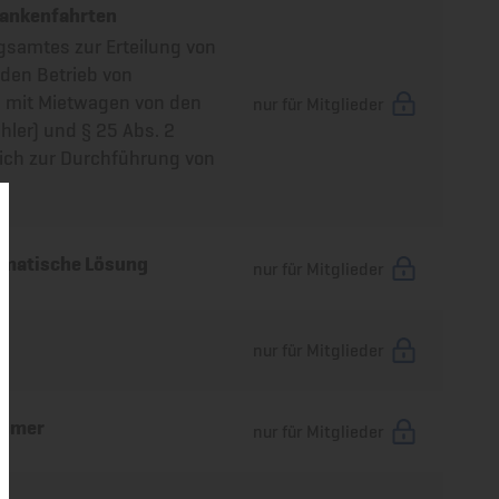
rankenfahrten
samtes zur Erteilung von
den Betrieb von
) mit Mietwagen von den
nur für Mitglieder
hler) und § 25 Abs. 2
lich zur Durchführung von
gmatische Lösung
nur für Mitglieder
nur für Mitglieder
ehmer
nur für Mitglieder