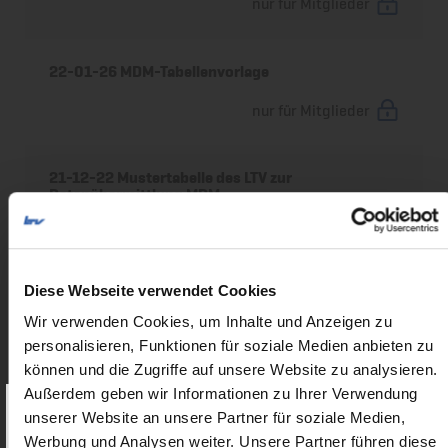
nur für Mitglieder
22-01-26 MDM-Tabellenvorlage
nur für Mitglieder
21-12-22 Mustertabelle des LTV zur
Datenübermittlung MDM
nur für Mitglieder
Diese Webseite verwendet Cookies
21-09-30 Fachkunde für Taxi- und
Mietwagenfahrer
Wir verwenden Cookies, um Inhalte und Anzeigen zu
personalisieren, Funktionen für soziale Medien anbieten zu
nur für Mitglieder
können und die Zugriffe auf unsere Website zu analysieren.
Außerdem geben wir Informationen zu Ihrer Verwendung
unserer Website an unsere Partner für soziale Medien,
Als Mitglied erhalten Sie Zugriff
auf
21-08-27 Sprinter mit 9 Personen und 2
Rollstuhlplätzen - Geht das?
Werbung und Analysen weiter. Unsere Partner führen diese