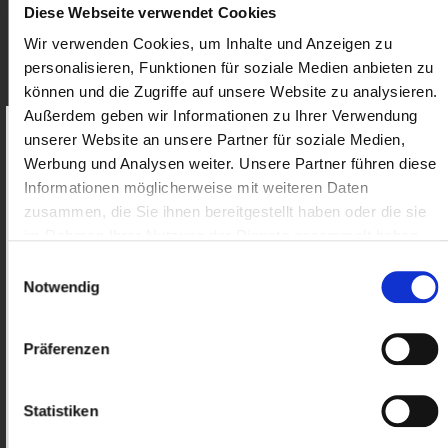
Diese Webseite verwendet Cookies
Wir verwenden Cookies, um Inhalte und Anzeigen zu
23-12-02 Rechtsprechungsübersicht
personalisieren, Funktionen für soziale Medien anbieten zu
Arbeitsrecht 11-2023
können und die Zugriffe auf unsere Website zu analysieren.
Außerdem geben wir Informationen zu Ihrer Verwendung
nur für Mitglieder
unserer Website an unsere Partner für soziale Medien,
Als Mitglied erhalten Sie Zugriff
auf
Werbung und Analysen weiter. Unsere Partner führen diese
exklusive Inhalte.
23-11-02 Rechtsprechungsübersicht
Informationen möglicherweise mit weiteren Daten
Arbeitsrecht 10-2023
zusammen, die Sie ihnen bereitgestellt haben oder die sie
Benutzername:
im Rahmen Ihrer Nutzung der Dienste gesammelt haben.
nur für Mitglieder
Einwilligungsauswahl
Notwendig
23-10-04 Rechtsprechungsübersicht
Passwort:
Arbeitsrecht 9-2023
Präferenzen
nur für Mitglieder
Statistiken
23-03-22 Aktualisierung des
Anmelden