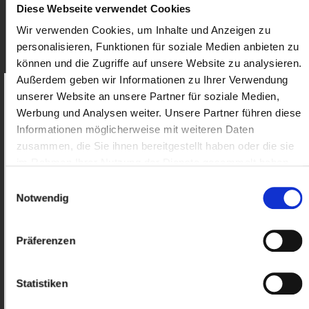
Diese Webseite verwendet Cookies
Wir verwenden Cookies, um Inhalte und Anzeigen zu
23-12-02 Rechtsprechungsübersicht
personalisieren, Funktionen für soziale Medien anbieten zu
Arbeitsrecht 11-2023
können und die Zugriffe auf unsere Website zu analysieren.
Außerdem geben wir Informationen zu Ihrer Verwendung
nur für Mitglieder
unserer Website an unsere Partner für soziale Medien,
Als Mitglied erhalten Sie Zugriff
auf
Werbung und Analysen weiter. Unsere Partner führen diese
exklusive Inhalte.
23-11-02 Rechtsprechungsübersicht
Informationen möglicherweise mit weiteren Daten
Arbeitsrecht 10-2023
zusammen, die Sie ihnen bereitgestellt haben oder die sie
Benutzername:
im Rahmen Ihrer Nutzung der Dienste gesammelt haben.
nur für Mitglieder
Einwilligungsauswahl
Notwendig
23-10-04 Rechtsprechungsübersicht
Passwort:
Arbeitsrecht 9-2023
Präferenzen
nur für Mitglieder
Statistiken
23-03-22 Aktualisierung des
Anmelden