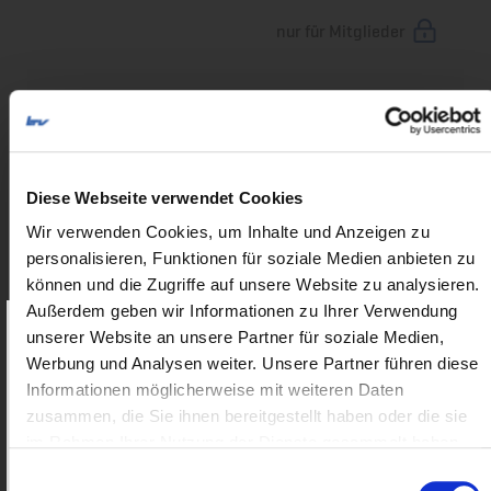
nur für Mitglieder
24-03-27 A13 Brennerautobahn - Zusätzliche
Dosierungsmaßnahmen am 3. und 4. April
2024
nur für Mitglieder
Diese Webseite verwendet Cookies
Wir verwenden Cookies, um Inhalte und Anzeigen zu
24-03-15 Österreich - Geplante
personalisieren, Funktionen für soziale Medien anbieten zu
Dosierungsmaßnahme in Tirol - 2. Halbjahr
können und die Zugriffe auf unsere Website zu analysieren.
2024
Außerdem geben wir Informationen zu Ihrer Verwendung
unserer Website an unsere Partner für soziale Medien,
nur für Mitglieder
Als Mitglied erhalten Sie Zugriff
auf
Werbung und Analysen weiter. Unsere Partner führen diese
exklusive Inhalte.
Informationen möglicherweise mit weiteren Daten
24-02-26 Erneute Verlängerung der
zusammen, die Sie ihnen bereitgestellt haben oder die sie
Benutzername:
Grenzkontrollen an den Binnengrenzen zur
im Rahmen Ihrer Nutzung der Dienste gesammelt haben.
Tschechischen Republik
Einwilligungsauswahl