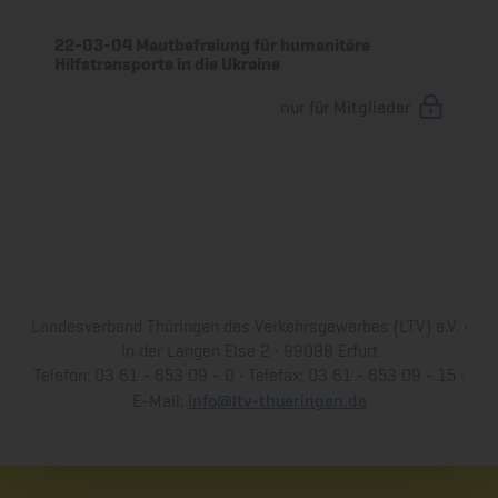
22-03-04 Mautbefreiung für humanitäre
Hilfstransporte in die Ukraine
nur für Mitglieder
Landesverband Thüringen des Verkehrsgewerbes (LTV) e.V. •
In der Langen Else 2 • 99098 Erfurt
Telefon: 03 61 - 653 09 - 0 • Telefax: 03 61 - 653 09 - 15 •
info@ltv-thueringen.de
E-Mail: