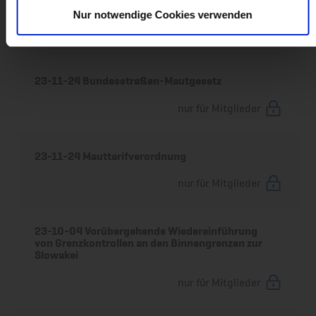
23-11-24 Mauttariftabelle
Nur notwendige Cookies verwenden
nur für Mitglieder
23-11-24 Bundesstraßen-Mautgesetz
nur für Mitglieder
23-11-24 Mauttarifverordnung
nur für Mitglieder
23-10-04 Vorübergehende Wiedereinführung
von Grenzkontrollen an den Binnengrenzen zur
Slowakei
nur für Mitglieder