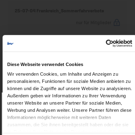
25-07-04 Frankreich_Sommerfahrverbote
nur für Mitglieder
25-03-25 Frankreich_Einführung des ELO-
Systems verzögert sich
nur für Mitglieder
Diese Webseite verwendet Cookies
Wir verwenden Cookies, um Inhalte und Anzeigen zu
25-02-18 Mont-Blanc-Tunnel_Provisional
personalisieren, Funktionen für soziale Medien anbieten zu
calendar - April to August 2025
können und die Zugriffe auf unsere Website zu analysieren.
Außerdem geben wir Informationen zu Ihrer Verwendung
nur für Mitglieder
unserer Website an unsere Partner für soziale Medien,
Als Mitglied erhalten Sie Zugriff
auf
Werbung und Analysen weiter. Unsere Partner führen diese
exklusive Inhalte.
25-02-03 Frankreich_Zollformalitäten –
Informationen möglicherweise mit weiteren Daten
Neuerungen zum „Logistics Envelope“
zusammen, die Sie ihnen bereitgestellt haben oder die sie
Benutzername:
im Rahmen Ihrer Nutzung der Dienste gesammelt haben.
nur für Mitglieder