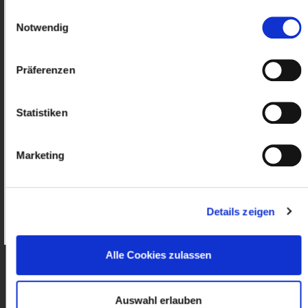
Einwilligungsauswahl
Notwendig
25-02-03 Frankreich-Italien_ Fréjus-Tunnel –
Passwort:
Wartungsarbeiten vom 3. Februar 2025 bis 2.
März 2025
Präferenzen
nur für Mitglieder
Statistiken
Anmelden
25-01-20 Mont-Blanc-Tunnel –
Wartungsarbeiten Januar bis März
Marketing
Wie werde ich Mitglied?
nur für Mitglieder
Details zeigen
Passwort vergessen?
25-01-10 Frankreich_Umweltzonen –
Änderungen ab dem 1. Januar 2025
Alle Cookies zulassen
nur für Mitglieder
Auswahl erlauben