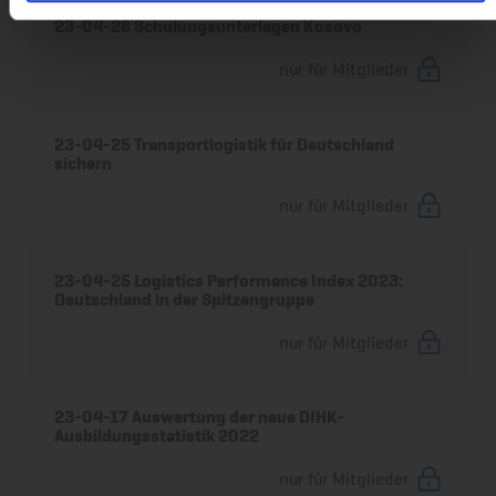
23-04-28 Schulungsunterlagen Kosovo
nur für Mitglieder
23-04-25 Transportlogistik für Deutschland
sichern
nur für Mitglieder
23-04-25 Logistics Performance Index 2023:
Deutschland in der Spitzengruppe
nur für Mitglieder
23-04-17 Auswertung der neue DIHK-
Ausbildungsstatistik 2022
nur für Mitglieder