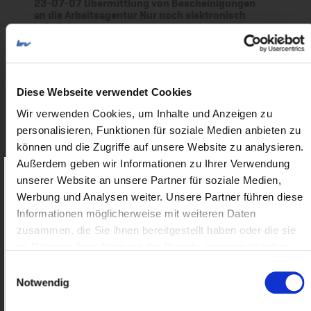
23-07-07 Übermittlung von Bescheinigungen
an die Arbeitsagentur Nur noch elektronisch
möglich
nur für Mitglieder
Diese Webseite verwendet Cookies
23-07-06 Antriebsvielfalt als Chance - Welche
Rolle spielt der Wasserstoffmotor für eine
Wir verwenden Cookies, um Inhalte und Anzeigen zu
klimaneutrale und umweltfreundliche Logistik
personalisieren, Funktionen für soziale Medien anbieten zu
können und die Zugriffe auf unsere Website zu analysieren.
nur für Mitglieder
Außerdem geben wir Informationen zu Ihrer Verwendung
unserer Website an unsere Partner für soziale Medien,
Als Mitglied erhalten Sie Zugriff
auf
Werbung und Analysen weiter. Unsere Partner führen diese
23-06-14 Maestro-Aus - Wie gestaltet sich
exklusive Inhalte.
zukünftig die Kartenzahlung
Informationen möglicherweise mit weiteren Daten
zusammen, die Sie ihnen bereitgestellt haben oder die sie
Benutzername:
nur für Mitglieder
im Rahmen Ihrer Nutzung der Dienste gesammelt haben.
Einwilligungsauswahl
Notwendig
23-06-14 Elektronischer Datenaustausch mit
SV-Trägern Aus sv.net wird SV-Meldeportal
Passwort: