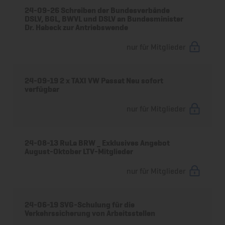
24-09-26 Schreiben der Bundesverbände
DSLV, BGL, BWVL und DSLV an Bundesminister
Dr. Habeck zur Antriebswende
nur für Mitglieder
24-09-19 2 x TAXI VW Passat Neu sofort
verfügbar
nur für Mitglieder
24-08-13 RuLa BRW _ Exklusives Angebot
August-Oktober LTV-Mitglieder
nur für Mitglieder
24-06-19 SVG-Schulung für die
Verkehrssicherung von Arbeitsstellen