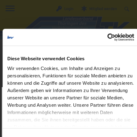
Login
Mitglied werden
Dienstanweisungen
Diese Webseite verwendet Cookies
Wir verwenden Cookies, um Inhalte und Anzeigen zu
Dienstanweisung Mitarbeiter Umzug
personalisieren, Funktionen für soziale Medien anbieten zu
können und die Zugriffe auf unsere Website zu analysieren.
nur für Mitglieder
Außerdem geben wir Informationen zu Ihrer Verwendung
unserer Website an unsere Partner für soziale Medien,
Als Mitglied erhalten Sie Zugriff
auf
Dienstanweisung Fahrpersonal Güterverkehr
Werbung und Analysen weiter. Unsere Partner führen diese
exklusive Inhalte.
Informationen möglicherweise mit weiteren Daten
nur für Mitglieder
zusammen, die Sie ihnen bereitgestellt haben oder die sie
Benutzername:
im Rahmen Ihrer Nutzung der Dienste gesammelt haben.
Einwilligungsauswahl