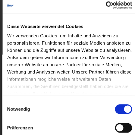
25-12-19 Polen Fahrbeschränkungen 2026
nur für Mitglieder
Diese Webseite verwendet Cookies
Wir verwenden Cookies, um Inhalte und Anzeigen zu
25-07-04 Polen_Einführung temporärer
Grenzkontrollen
personalisieren, Funktionen für soziale Medien anbieten zu
können und die Zugriffe auf unsere Website zu analysieren.
nur für Mitglieder
Außerdem geben wir Informationen zu Ihrer Verwendung
unserer Website an unsere Partner für soziale Medien,
Als Mitglied erhalten Sie Zugriff
auf
Werbung und Analysen weiter. Unsere Partner führen diese
25-01-22 Polen_Neue Meldepflichten für
exklusive Inhalte.
Informationen möglicherweise mit weiteren Daten
ausländische Transportunternehmen
zusammen, die Sie ihnen bereitgestellt haben oder die sie
Benutzername:
nur für Mitglieder
im Rahmen Ihrer Nutzung der Dienste gesammelt haben.
Einwilligungsauswahl
Notwendig
24-11-13 Polen_Notfallverfahren für SENT-
System
Passwort:
Präferenzen
nur für Mitglieder