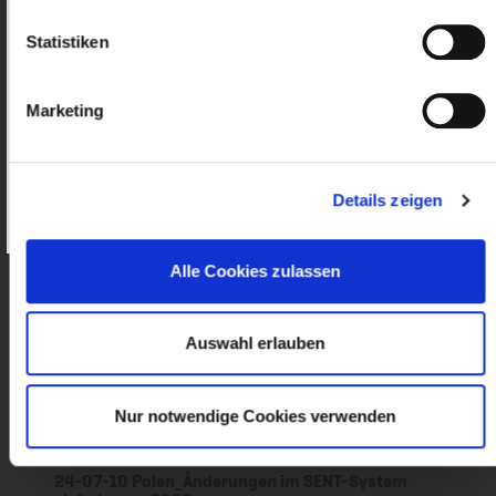
Statistiken
24-10-30 Polen_Erweiterung des
mautpflichtigen Straßennetzes ab 1.
Anmelden
November 2024
Marketing
nur für Mitglieder
Wie werde ich Mitglied?
Details zeigen
Passwort vergessen?
24-10-21 Polen_Neue SENT-Systemregeln für
ausländische Spediteure – Update
nur für Mitglieder
Alle Cookies zulassen
Auswahl erlauben
24-07-15 Polen_Neue Umweltzone (LEZ) in
Warschau
nur für Mitglieder
Nur notwendige Cookies verwenden
24-07-10 Polen_Änderungen im SENT-System