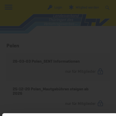
Login
Mitglied werden
Polen
26-03-03 Polen_SENT Informationen
nur für Mitglieder
25-12-20 Polen_Mautgebühren steigen ab
2026
nur für Mitglieder