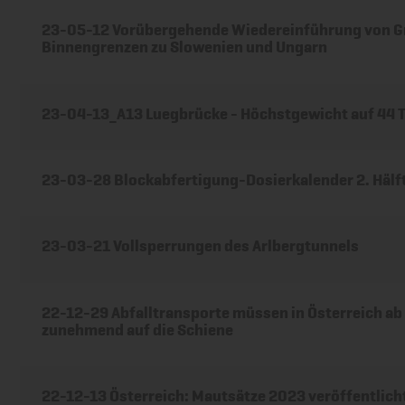
23-05-12 Vorübergehende Wiedereinführung von Gr
Binnengrenzen zu Slowenien und Ungarn
23-04-13_A13 Luegbrücke - Höchstgewicht auf 44 
23-03-28 Blockabfertigung-Dosierkalender 2. Hälf
23-03-21 Vollsperrungen des Arlbergtunnels
22-12-29 Abfalltransporte müssen in Österreich ab
zunehmend auf die Schiene
22-12-13 Österreich: Mautsätze 2023 veröffentlich