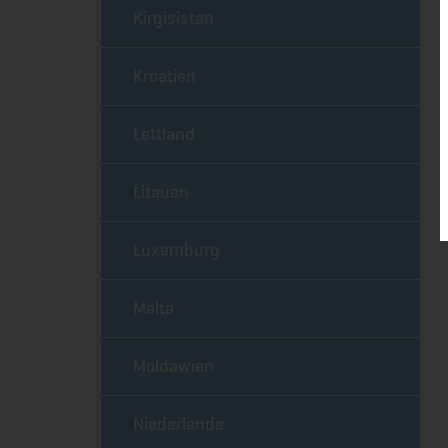
Kirgisistan
Kroatien
Lettland
Litauen
Luxemburg
Malta
Moldawien
Niederlande