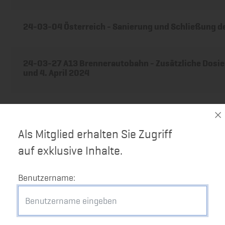
24-03-04 Österreich - Sanierung und Schließung d
24-03-27 A13 Brennerautobahn - Zusätzliche Dos
und 4. April 2024
24-03-15 Österreich - Geplante Dosierungsmaßnahme
2024
Als Mitglied erhalten Sie Zugriff
auf exklusive Inhalte.
24-02-26 Erneute Verlängerung der Grenzkontrolle
zur Tschechischen Republik
Benutzername:
24-02-16 Kostenloser virtueller Workshop zum Zei
Straßengüterverkehr am Brenner