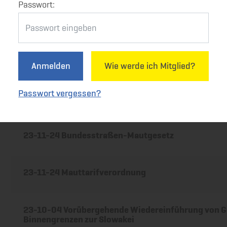
Passwort:
24-01-17 Winterfahrverbot auf der A12 und A13
23-11-24 Neue Mauttarif-Verordnung veröffentlich
Anmelden
Wie werde ich Mitglied?
Passwort vergessen?
23-11-24 Mauttariftabelle
23-11-24 Bundesstraßen-Mautgesetz
23-11-24 Mauttarifverordnung
23-10-04 Vorübergehende Wiedereinführung von Gr
Binnengrenzen zur Slowakei