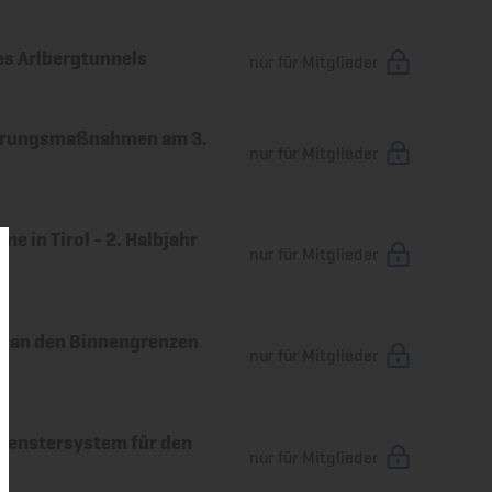
es Arlbergtunnels
nur für Mitglieder
ierungsmaßnahmen am 3.
nur für Mitglieder
 in Tirol - 2. Halbjahr
nur für Mitglieder
n an den Binnengrenzen
nur für Mitglieder
tfenstersystem für den
nur für Mitglieder