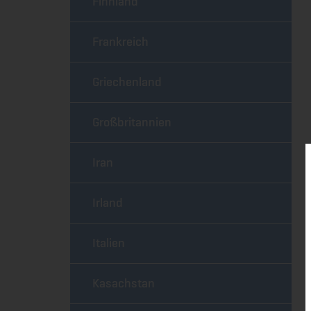
Finnland
Frankreich
Griechenland
Großbritannien
Iran
Irland
Italien
Kasachstan